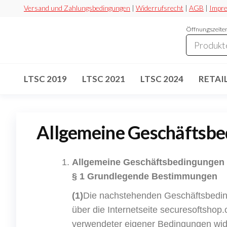
Versand und Zahlungsbedingungen
|
Widerrufsrecht
|
AGB
|
Impr
Öffnungszeiten
Securesoft
Lizensieren,
statt
Shop
riskieren
LTSC 2019
LTSC 2021
LTSC 2024
RETAI
Allgemeine Geschäftsb
Allgemeine Geschäftsbedingungen
§ 1 Grundlegende Bestimmungen
(1)
Die nachstehenden Geschäftsbedingu
über die Internetseite securesoftshop
verwendeter eigener Bedingungen wid