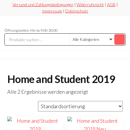
Zum
Versand und Zahlungsbedingungen
|
Widerrufsrecht
|
AGB
|
Impressum
|
Datenschutz
Inhalt
springen
Securesoft
Lizensieren,
Öffnungszeiten: Mo-Sa 9:00-20:00
statt
Shop
riskieren
Home and Student 2019
Alle 2 Ergebnisse werden angezeigt