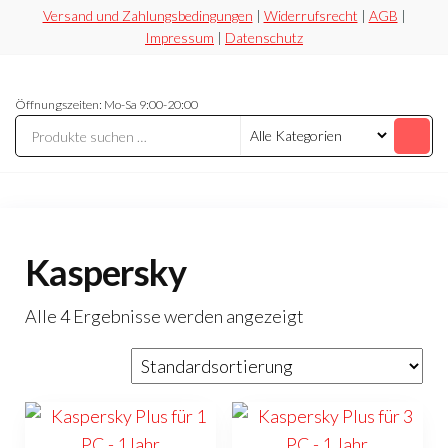
Zum
Versand und Zahlungsbedingungen
|
Widerrufsrecht
|
AGB
|
Impressum
|
Datenschutz
Inhalt
springen
Securesoft
Lizensieren,
Öffnungszeiten: Mo-Sa 9:00-20:00
statt
Shop
riskieren
Kaspersky
Alle 4 Ergebnisse werden angezeigt