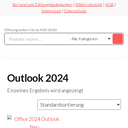
Zum
Versand und Zahlungsbedingungen
|
Widerrufsrecht
|
AGB
|
Impressum
|
Datenschutz
Inhalt
springen
Securesoft
Lizensieren,
Öffnungszeiten: Mo-Sa 9:00-20:00
statt
Shop
riskieren
Outlook 2024
Einzelnes Ergebnis wird angezeigt