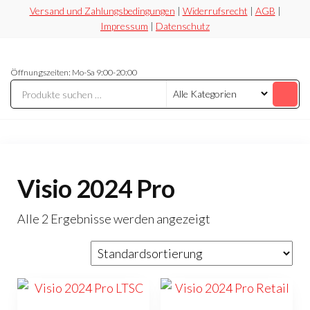
Zum
Versand und Zahlungsbedingungen
|
Widerrufsrecht
|
AGB
|
Impressum
|
Datenschutz
Inhalt
springen
Securesoft
Lizensieren,
Öffnungszeiten: Mo-Sa 9:00-20:00
statt
Shop
riskieren
Visio 2024 Pro
Alle 2 Ergebnisse werden angezeigt