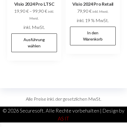
Visio 2024 Pro LTSC
Visio 2024 Pro Retail
19,90
€
–
99,90
€
79,90
€
inkl.
inkl. Mwst.
Mwst.
inkl. 19 % MwSt.
inkl. MwSt.
In den
Dieses
Warenkorb
Ausführung
Produkt
wählen
weist
mehrere
Varianten
auf.
Die
Optionen
Alle Preise inkl. der gesetzlichen MwSt.
können
auf
©
2026 Securesoft. Alle Rechte vorbehalten | Design by
der
AS IT
Produktseite