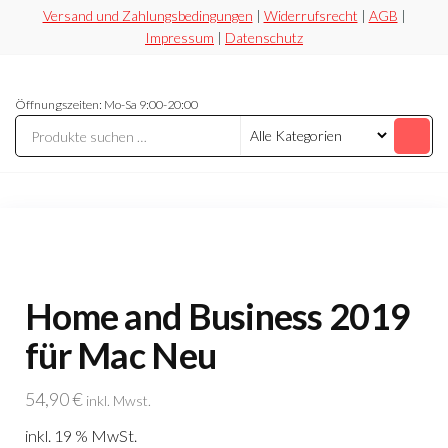
Zum
Versand und Zahlungsbedingungen
|
Widerrufsrecht
|
AGB
|
Impressum
|
Datenschutz
Inhalt
springen
Securesoft
Lizensieren,
Öffnungszeiten: Mo-Sa 9:00-20:00
statt
Shop
riskieren
Home and Business 2019
für Mac Neu
54,90
€
inkl. Mwst.
inkl. 19 % MwSt.