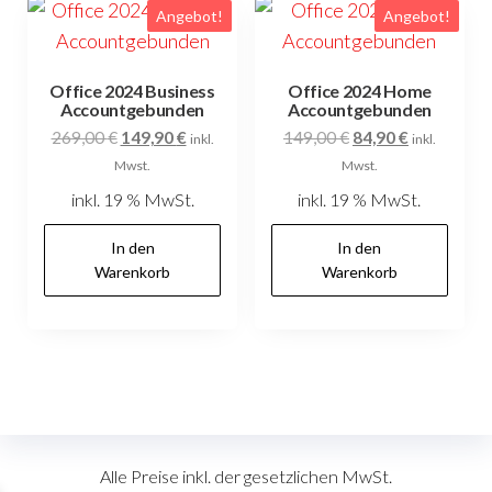
Angebot!
Angebot!
Office 2024 Business
Office 2024 Home
Accountgebunden
Accountgebunden
Ursprünglicher
Aktueller
Ursprünglicher
Aktueller
269,00
€
149,90
€
149,00
€
84,90
€
inkl.
inkl.
Preis
Preis
Preis
Preis
Mwst.
Mwst.
war:
ist:
war:
ist:
inkl. 19 % MwSt.
inkl. 19 % MwSt.
269,00 €
149,90 €.
149,00 €
84,90 €.
In den
In den
Warenkorb
Warenkorb
Alle Preise inkl. der gesetzlichen MwSt.