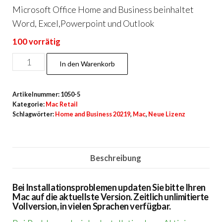
Microsoft Office Home and Business beinhaltet
Word, Excel,Powerpoint und Outlook
100 vorrätig
Home
In den Warenkorb
and
Business
Artikelnummer:
1050-5
2019
Kategorie:
Mac Retail
für
Schlagwörter:
Home and Business 20219
,
Mac
,
Neue Lizenz
Mac
Neu
Menge
Beschreibung
Bei Installationsproblemen updaten Sie bitte Ihren
Mac auf die aktuellste Version. Zeitlich unlimitierte
Vollversion, in vielen Sprachen verfügbar.