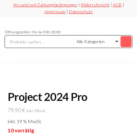
Zum
Versand und Zahlungsbedingungen
|
Widerrufsrecht
|
AGB
|
Impressum
|
Datenschutz
Inhalt
springen
Securesoft
Lizensieren,
Öffnungszeiten: Mo-Sa 9:00-20:00
statt
Shop
riskieren
Project 2024 Pro
79,90
€
inkl. Mwst.
inkl. 19 % MwSt.
10 vorrätig