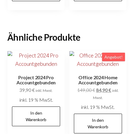
Ähnliche Produkte
Angebot!
Project 2024 Pro
Office 2024 Home
Accountgebunden
Accountgebunden
Ursprünglicher
Aktueller
39,90
€
149,00
€
84,90
€
inkl. Mwst.
inkl.
Preis
Preis
Mwst.
inkl. 19 % MwSt.
war:
ist:
inkl. 19 % MwSt.
149,00 €
84,90 €.
In den
Warenkorb
In den
Warenkorb