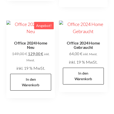
Angebot!
Office 2024 Home
Office 2024 Home
Neu
Gebraucht
Ursprünglicher
Aktueller
149,00
€
129,00
€
64,00
€
inkl.
inkl. Mwst.
Preis
Preis
Mwst.
inkl. 19 % MwSt.
war:
ist:
inkl. 19 % MwSt.
149,00 €
129,00 €.
In den
Warenkorb
In den
Warenkorb