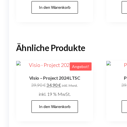
In den Warenkorb
Ähnliche Produkte
Angebot!
Visio – Project 2024 LTSC
P
Ursprünglicher
Aktueller
39,90
€
34,90
€
39
inkl. Mwst.
Preis
Preis
inkl. 19 % MwSt.
war:
ist:
39,90 €
34,90 €.
In den Warenkorb