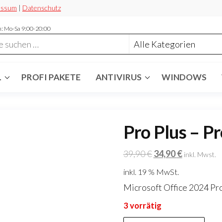
essum
|
Datenschutz
: Mo-Sa 9:00-20:00
L
PROFI PAKETE
ANTIVIRUS
WINDOWS
Pro Plus – P
Ursprünglicher
Aktueller
39,90
€
34,90
€
inkl. Mwst.
Preis
Preis
inkl. 19 % MwSt.
war:
ist:
Microsoft Office 2024 Pro
39,90 €
34,90 €.
3 vorrätig