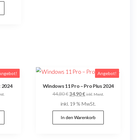
0 €.
Angebot!
Angebot!
t 2024
Windows 11 Pro – Pro Plus 2024
r
ler
Ursprünglicher
Aktueller
44,80
€
34,90
€
st.
inkl. Mwst.
Preis
Preis
inkl. 19 % MwSt.
war:
ist:
€.
44,80 €
34,90 €.
In den Warenkorb