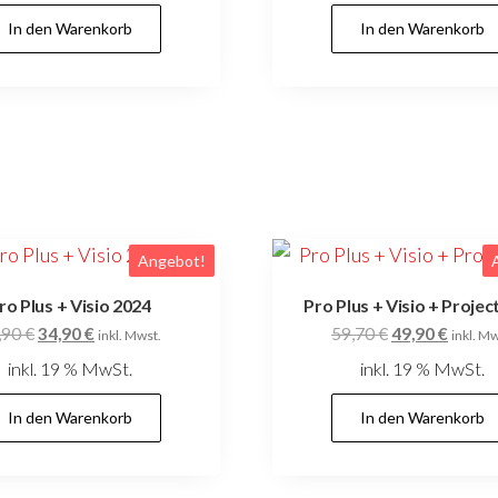
149,00 €
129,0
In den Warenkorb
In den Warenkorb
Angebot!
ro Plus + Visio 2024
Pro Plus + Visio + Projec
Ursprünglicher
Aktueller
Ursprüngliche
Aktuel
,90
€
34,90
€
59,70
€
49,90
€
inkl. Mwst.
inkl. Mw
Preis
Preis
Preis
Preis
inkl. 19 % MwSt.
inkl. 19 % MwSt.
war:
ist:
war:
ist:
39,90 €
34,90 €.
59,70 €
49,90 
In den Warenkorb
In den Warenkorb