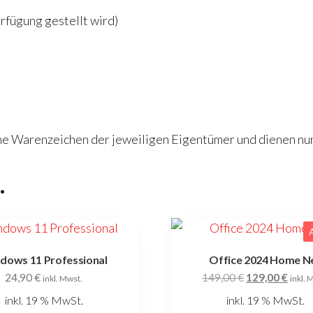
rfügung gestellt wird)
 Warenzeichen der jeweiligen Eigentümer und dienen nur z
…
dows 11 Professional
Office 2024 Home N
Ursprüngliche
Aktue
24,90
€
149,00
€
129,00
€
inkl. Mwst.
inkl. 
Preis
Preis
inkl. 19 % MwSt.
inkl. 19 % MwSt.
war:
ist: