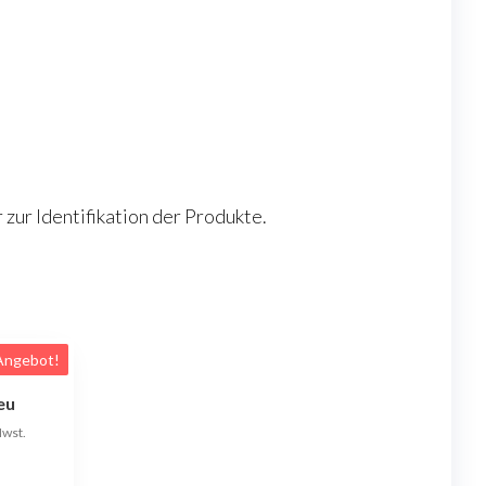
ur Identifikation der Produkte.
Angebot!
eu
r
ller
Mwst.