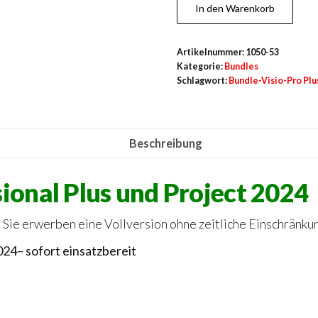
Pro
In den Warenkorb
Plus
-
Artikelnummer:
1050-53
Project
Kategorie:
Bundles
2024
Schlagwort:
Bundle-Visio-Pro Plu
LTSC
Menge
Beschreibung
sional Plus und Project 2024
 Sie erwerben eine Vollversion ohne zeitliche Einschränku
24– sofort einsatzbereit