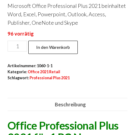
Microsoft Office Professional Plus 2021 beinhaltet
Word, Excel, Powerpoint, Outlook, Access,
Publisher, OneNote und Skype
96 vorrätig
Professional
In den Warenkorb
Plus
2021
Artikelnummer:
1060-1-1
Retail
Kategorie:
Office 2021 Retail
Neu
Schlagwort:
Professional Plus 2021
Menge
Beschreibung
Office Professional Plus