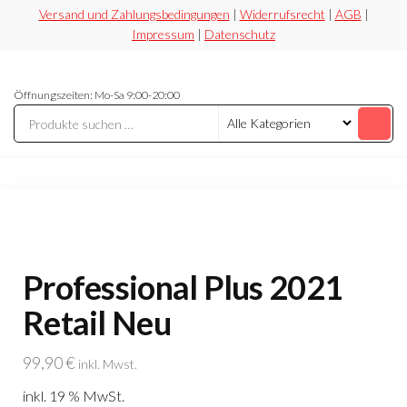
Zum
Versand und Zahlungsbedingungen
|
Widerrufsrecht
|
AGB
|
Impressum
|
Datenschutz
Inhalt
springen
Securesoft
Lizensieren,
Öffnungszeiten: Mo-Sa 9:00-20:00
statt
Shop
riskieren
Professional Plus 2021
Retail Neu
99,90
€
inkl. Mwst.
inkl. 19 % MwSt.