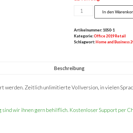
Home
In den Warenko
and
Business
Artikelnummer:
1050-1
2019
Kategorie:
Office 2019 Retail
Menge
Schlagwort:
Home and Business 2
Beschreibung
 werden. Zeitlich unlimitierte Vollversion, in vielen Spra
g sind wir ihnen gern behilflich. Kostenloser Support per 